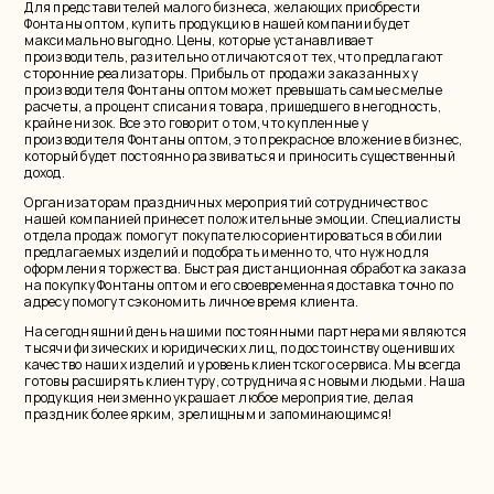
Для представителей малого бизнеса, желающих приобрести
Фонтаны оптом, купить продукцию в нашей компании будет
максимально выгодно. Цены, которые устанавливает
производитель, разительно отличаются от тех, что предлагают
сторонние реализаторы. Прибыль от продажи заказанных у
производителя Фонтаны оптом может превышать самые смелые
расчеты, а процент списания товара, пришедшего в негодность,
крайне низок. Все это говорит о том, что купленные у
производителя Фонтаны оптом, это прекрасное вложение в бизнес,
который будет постоянно развиваться и приносить существенный
доход.
Организаторам праздничных мероприятий сотрудничество с
нашей компанией принесет положительные эмоции. Специалисты
отдела продаж помогут покупателю сориентироваться в обилии
предлагаемых изделий и подобрать именно то, что нужно для
оформления торжества. Быстрая дистанционная обработка заказа
на покупку Фонтаны оптом и его своевременная доставка точно по
адресу помогут сэкономить личное время клиента.
На сегодняшний день нашими постоянными партнерами являются
тысячи физических и юридических лиц, по достоинству оценивших
качество наших изделий и уровень клиентского сервиса. Мы всегда
готовы расширять клиентуру, сотрудничая с новыми людьми. Наша
продукция неизменно украшает любое мероприятие, делая
праздник более ярким, зрелищным и запоминающимся!